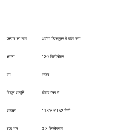
उत्पाद का नाम
अरोमा डिफ्यूज़र में वॉल प्लग
क्षमता
130 मिलीलीटर
रंग
सफेद
विद्युत आपूर्ति
दीवार प्लग में
आकार
118*69*152 मिमी
शुद्ध भार
0.3 किलोग्राम