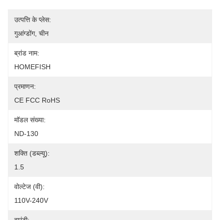
उत्पत्ति के प्लेस:
गुआंग्डोंग, चीन
ब्रांड नाम:
HOMEFISH
प्रमाणन:
CE FCC RoHS
मॉडल संख्या:
ND-130
शक्ति (डब्ल्यू):
1.5
वोल्टेज (वी):
110V-240V