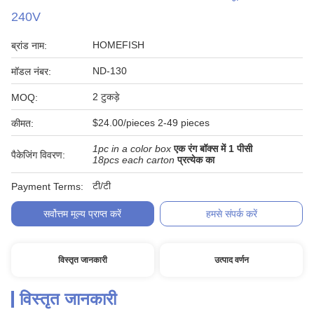
240V
HOMEFISH
ब्रांड नाम:
ND-130
मॉडल नंबर:
2 टुकड़े
MOQ:
$24.00/pieces 2-49 pieces
कीमत:
1pc in a color box
एक रंग बॉक्स में 1 पीसी
पैकेजिंग विवरण:
18pcs each carton
प्रत्येक का
टी/टी
Payment Terms:
सर्वोत्तम मूल्य प्राप्त करें
हमसे संपर्क करें
विस्तृत जानकारी
उत्पाद वर्णन
विस्तृत जानकारी