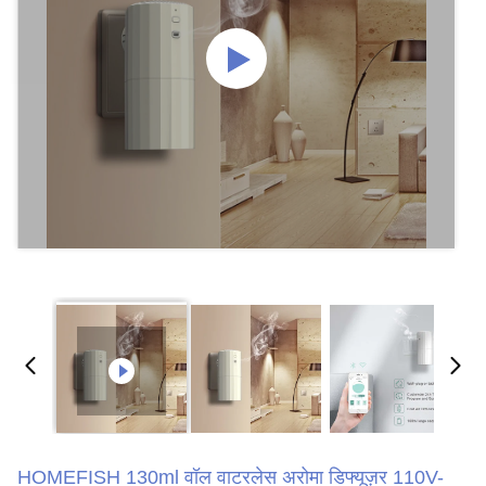
HOMEFISH 130ml वॉल वाटरलेस अरोमा डिफ्यूज़र 110V-