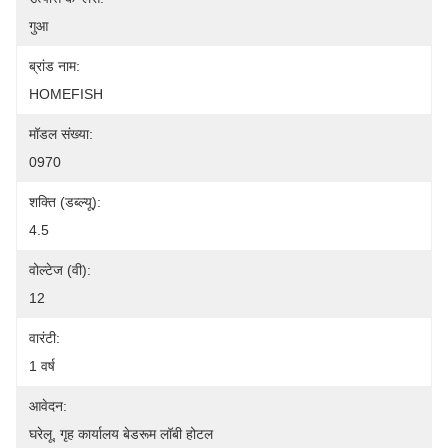
गुआ
ब्रांड नाम:
HOMEFISH
मॉडल संख्या:
0970
शक्ति (डब्ल्यू):
4.5
वोल्टेज (वी):
12
वारंटी:
1 वर्ष
आवेदन:
घरेलू, गृह कार्यालय बेडरूम लॉबी होटल