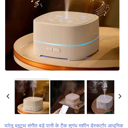
घरेलू ब्लूटूथ संगीत बड़े पानी के टैंक सुगंध मशीन डेस्कटॉप आधुनिक