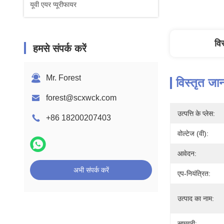
यूवी एयर प्यूरीफायर
वि
हमसे संपर्क करें
Mr. Forest
विस्तृत जा
forest@scxwck.com
उत्पत्ति के प्लेस:
+86 18200207403
वोल्टेज (वी):
आवेदन:
अभी संपर्क करें
एप-नियंत्रित:
उत्पाद का नाम:
सामग्री: