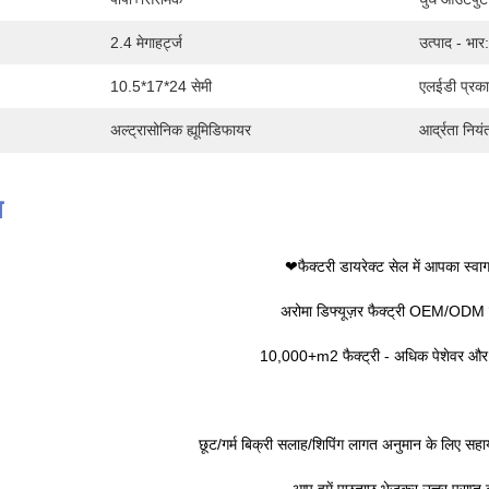
2.4 मेगाहर्ट्ज
उत्पाद - भार:
10.5*17*24 सेमी
एलईडी प्रका
अल्ट्रासोनिक ह्यूमिडिफायर
आर्द्रता नियं
न
❤फैक्टरी डायरेक्ट सेल में आपका स्वा
अरोमा डिफ्यूज़र फैक्ट्री OEM/ODM व
10,000+m2 फैक्ट्री - अधिक पेशेवर और
छूट/गर्म बिक्री सलाह/शिपिंग लागत अनुमान के लिए स