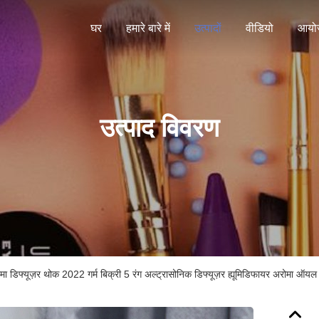
घर
हमारे बारे में
उत्पादों
वीडियो
आयो
उत्पाद विवरण
मा डिफ्यूज़र थोक 2022 गर्म बिक्री 5 रंग अल्ट्रासोनिक डिफ्यूज़र ह्यूमिडिफायर अरोमा ऑयल 