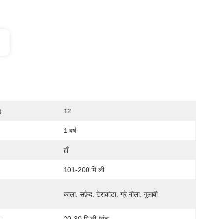
):
12
1 वर्ष
हाँ
101-200 मि.ली
काला, सफ़ेद, टेराकोटा, ग्रे नीला, गुलाबी
:
20-30 मि.ली./घंटा