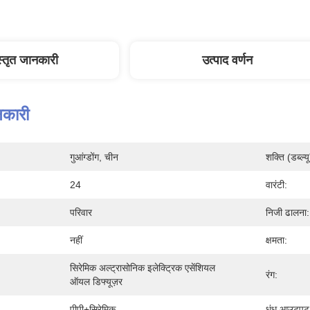
स्तृत जानकारी
उत्पाद वर्णन
नकारी
गुआंग्डोंग, चीन
शक्ति (डब्ल्यू
24
वारंटी:
परिवार
निजी ढालना:
नहीं
क्षमता:
सिरेमिक अल्ट्रासोनिक इलेक्ट्रिक एसेंशियल 
रंग:
ऑयल डिफ्यूज़र
पीपी+सिरेमिक
धुंध आउटपुट