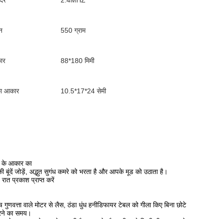
 दर
2.4MHZ
न
550 ग्राम
ार
88*180 मिमी
का आकार
10.5*17*24 सेमी
डर के आकार का
ंदें जोड़ें, अद्भुत सुगंध कमरे को भरता है और आपके मूड को उठाता है।
रात प्रकाश प्राप्त करें
च गुणवत्ता वाले मोटर से लैस, ठंडा धुंध हनीडिफायर टेबल को गीला किए बिना छोटे 
करने का समय।