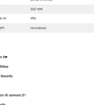
550 ग्राम
श रंग:
रंगीन
त्रण:
Humidistat
गत है❤
िशेषज्ञ
 विश्वसनीय
हायता की आवश्यकता है?