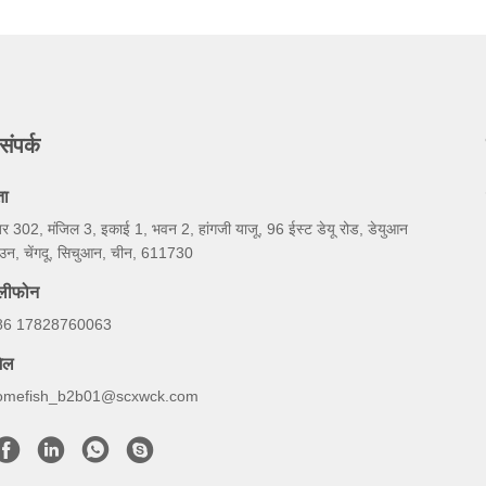
संपर्क
ता
बर 302, मंजिल 3, इकाई 1, भवन 2, हांगजी याजू, 96 ईस्ट डेयू रोड, डेयुआन
उन, चेंगदू, सिचुआन, चीन, 611730
ेलीफोन
86 17828760063
ेल
omefish_b2b01@scxwck.com