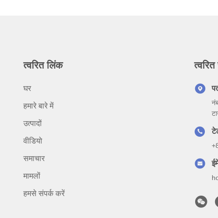
त्वरित लिंक
त्वरित 
घर
प
नं
हमारे बारे में
टा
उत्पादों
ट
वीडियो
+
समाचार
ईम
मामलों
h
हमसे संपर्क करें